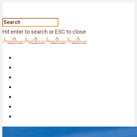
Hit enter to search or ESC to close
Главная
О Посёлке
Фотогалерея
Видео
Генплан
Купить Участок
Контакты