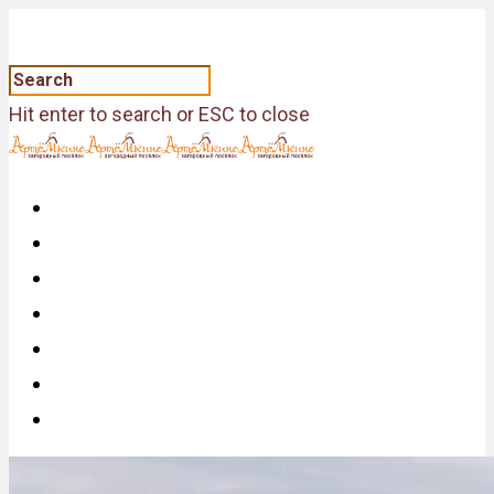
Hit enter to search or ESC to close
Главная
О Посёлке
Фотогалерея
Видео
Генплан
Купить Участок
Контакты