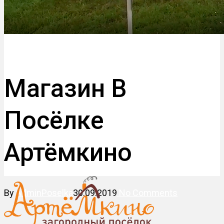
Новости
Магазин В
Посёлке
Артёмкино
By
AdminPoselka
30.09.2019
No Comments